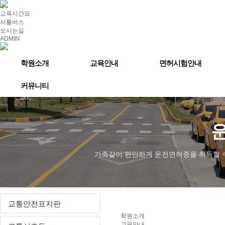
교육시간표
셔틀버스
오시는길
ADMIN
학원소개
교육안내
면허시험안내
커뮤니티
가족같이 편안하게 운전면허증을 취득할 
교통안전표지판
학원소개
교육안내