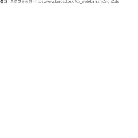
출처 :
도로교통공단 - https://www.koroad.or.kr/kp_web/knTrafficSign2.do